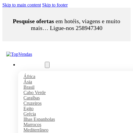
Skip to main content
Skip to footer
Pesquise ofertas
em hotéis, viagens e muito
mais… Ligue-nos 258947340
Pacotes Férias
África
Ásia
Brasil
Cabo Verde
Caraíbas
Cruzeiros
Egito
Grécia
Ilhas Espanholas
Marrocos
Mediterrâneo