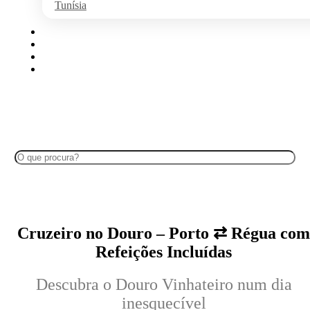
Tunísia
Algarve
Disney
Ilhas Portuguesas
Cruzeiros no Douro
Search
Cruzeiro no Douro – Porto ⇄ Régua co
Refeições Incluídas
Descubra o Douro Vinhateiro num dia
inesquecível