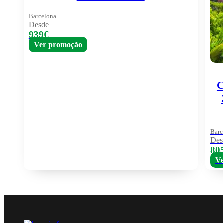
Barcelona
Desde
939€
Ver promoção
C
Barc
Des
80
Ve