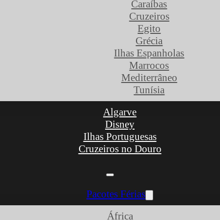
Caraíbas
Cruzeiros
Egito
Grécia
Ilhas Espanholas
Marrocos
Mediterrâneo
Tunísia
Algarve
Disney
Ilhas Portuguesas
Cruzeiros no Douro
Pacotes Férias
África