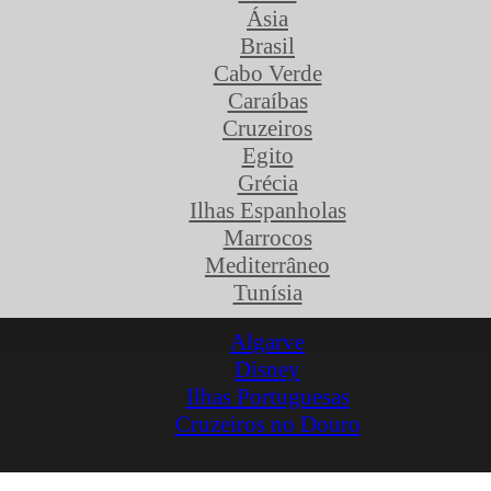
Ásia
Brasil
Cabo Verde
Caraíbas
Cruzeiros
Egito
Grécia
Ilhas Espanholas
Marrocos
Mediterrâneo
Tunísia
Algarve
Disney
Ilhas Portuguesas
Cruzeiros no Douro