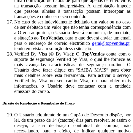
uma codificação de dados de para que apenas os envolvidos
na transacção possam interpretá-los. A encriptação impede
que pessoas alheias à transacção possam interceptar as
transacções e conhecer o seu conteúdo.
No caso de ser indevidamente debitado um valor ou no caso
de ser debitado um valor que não tenha correspondência com
a Oferta adquirida, o Usuário deverá comunicar, de imediato,
a situação ao
TopVendas
, para o que deverá enviar um email
para o endereço de correio electrónico
geral@topvendas.pt
,
tendo em vista a resolução dessa situação.
Verified By Visa (© By Visa): O
TopVendas
conta com o
suporte de segurança Verified by Visa, o qual lhe fornece as
mais avançadas características de segurança on-line. O
Usuário deve fazer clique em “SAIBA MAIS” para obter
mais detalhes sobre esta ferramenta. Para activar o serviço
Verified by Visa no seu cartão Visa, ou para obter mais
informações, o Usuário deve contactar com a entidade
emissora do cartão.
Direito de Resolução e Reembolso do Preço
O Usuário adquirente de um Cupão de Desconto dispõe, por
lei, de um prazo de 14 (catorze) dias para resolver, se assim o
desejar, a sua declaração contratual de compra, não
necessitando, para o efeito, de indicar qualquer motivo