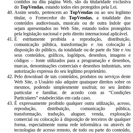
contidos na dita página Web, são da titularidade exclusiva
do
TopVendas
, estando todos eles protegidos pela Lei.
Assim sendo, pertencem ao
TopVendas
ou ao seu legítimo
titular, o Fornecedor do
TopVendas
, a totalidade dos
conteúdos audiovisuais, musicais ou de outra índole que
sejam apresentados no Web Site, estando todos protegidos
pela legislação nacional e pelo direito internacional aplicável.
É estritamente proibida a reprodução, distribuição,
comunicação pública, transformação e /ou colocação à
disposição do público, da totalidade ou de parte do Site e /ou
seus conteúdos, gráficos, logótipos, desenhos, imagens e
códigos – fonte utilizados para a programação e desenhos,
marcas, denominações comerciais e desenhos industriais, sem
autorização expressa do seu legítimo proprietário.
Pelo download de tais conteúdos, produtos ou serviços deste
Web Site, o Usuário não adquire quaisquer direitos sobre os
mesmos, podendo simplesmente usufruir, no seu âmbito
particular e familiar, de acordo com as “Condições
Particulares” estabelecidas em cada caso.
É expressamente proibido qualquer outra utilização, acesso,
reprodução, distribuição, comunicação pública,
transformação, tradução, aluguer, venda, exploração
comercial ou colocação à disposição de terceiros de qualquer
forma, especialmente numa rede informática ou através de
tecnologias de acesso remoto, de todo ou parte do conteúdo,