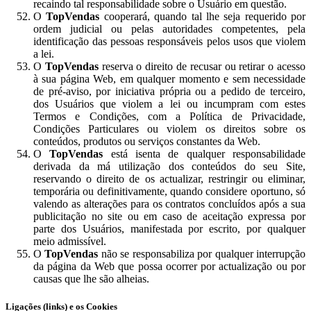
recaindo tal responsabilidade sobre o Usuário em questão.
O
TopVendas
cooperará, quando tal lhe seja requerido por
ordem judicial ou pelas autoridades competentes, pela
identificação das pessoas responsáveis pelos usos que violem
a lei.
O
TopVendas
reserva o direito de recusar ou retirar o acesso
à sua página Web, em qualquer momento e sem necessidade
de pré-aviso, por iniciativa própria ou a pedido de terceiro,
dos Usuários que violem a lei ou incumpram com estes
Termos e Condições, com a Política de Privacidade,
Condições Particulares ou violem os direitos sobre os
conteúdos, produtos ou serviços constantes da Web.
O
TopVendas
está isenta de qualquer responsabilidade
derivada da má utilização dos conteúdos do seu Site,
reservando o direito de os actualizar, restringir ou eliminar,
temporária ou definitivamente, quando considere oportuno, só
valendo as alterações para os contratos concluídos após a sua
publicitação no site ou em caso de aceitação expressa por
parte dos Usuários, manifestada por escrito, por qualquer
meio admissível.
O
TopVendas
não se responsabiliza por qualquer interrupção
da página da Web que possa ocorrer por actualização ou por
causas que lhe são alheias.
Ligações (links) e os Cookies