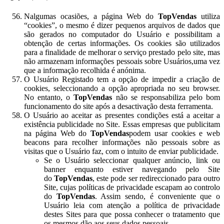
Nalgumas ocasiões, a página Web do
TopVendas
utiliza
“cookies”, o mesmo é dizer pequenos arquivos de dados que
são gerados no computador do Usuário e possibilitam a
obtenção de certas informações. Os cookies são utilizados
para a finalidade de melhorar o serviço prestado pelo site, mas
não armazenam informações pessoais sobre Usuários,uma vez
que a informação recolhida é anónima.
O Usuário Registado tem a opção de impedir a criação de
cookies, seleccionando a opção apropriada no seu browser.
No entanto, o
TopVendas
não se responsabiliza pelo bom
funcionamento do site após a desactivação desta ferramenta.
O Usuário ao aceitar as presentes condições está a aceitar a
existência publicidade no Site. Essas empresas que publicitam
na página Web do
TopVendas
podem usar cookies e web
beacons para recolher informações não pessoais sobre as
visitas que o Usuário faz, com o intuito de enviar publicidade.
Se o Usuário seleccionar qualquer anúncio, link ou
banner enquanto estiver navegando pelo Site
do
TopVendas
, este pode ser redireccionado para outro
Site, cujas políticas de privacidade escapam ao controlo
do
TopVendas
. Assim sendo, é conveniente que o
Usuário leia com atenção a política de privacidade
destes Sites para que possa conhecer o tratamento que
os mesmos dão aos seus dados pessoais.