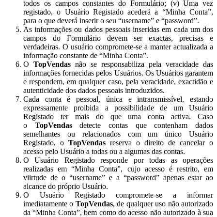
todos os campos constantes do Formulário; (v) Uma vez
registado, o Usuário Registado acederá a “Minha Conta”,
para o que deverá inserir o seu “username” e “password”.
As informações ou dados pessoais inseridas em cada um dos
campos do Formulário devem ser exactas, precisas e
verdadeiras. O usuário compromete-se a manter actualizada a
informação constante de “Minha Conta”.
O
TopVendas
não se responsabiliza pela veracidade das
informações fornecidas pelos Usuários. Os Usuários garantem
e respondem, em qualquer caso, pela veracidade, exactidão e
autenticidade dos dados pessoais introduzidos.
Cada conta é pessoal, única e intransmissível, estando
expressamente proibida a possibilidade de um Usuário
Registado ter mais do que uma conta activa. Caso
o
TopVendas
detecte contas que contenham dados
semelhantes ou relacionados com um único Usuário
Registado, o
TopVendas
reserva o direito de cancelar o
acesso pelo Usuário a todas ou a algumas das contas.
O Usuário Registado responde por todas as operações
realizadas em “Minha Conta”, cujo acesso é restrito, em
viirtude de o “username” e a “password” apenas estar ao
alcance do próprio Usuário.
O Usuário Registado compromete-se a informar
imediatamente o
TopVendas
, de qualquer uso não autorizado
da “Minha Conta”, bem como do acesso não autorizado à sua