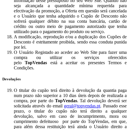
informação desse pressuposto no seu Web Site. Quando não
seja alcançada a quantidade mínima requerida para
efectivação da promoção, a Oferta em questão será cancelada
e o Usuário que tenha adquirido o Cupão de Desconto não
sofrerá qualquer débito na sua conta bancária, cartão de
crédito ou outro meio de pagamento autorizado que tenha
utilizado para o pagamento do produto ou serviço.
A modificação, reprodução e/ou a duplicação dos Cupões de
Desconto é estritamente proibida, sendo essa conduta punida
por lei.
O Usuário Registado ao aceder ao Web Site para fazer uma
compra ou utilizar os serviços oferecidos
pelo
TopVendas
está a aceitar os presentes Termos e
Condições.
Devoluções
O titular do cupão terá direito à devolução da quantia paga
num prazo não superior a 10 dias úteis depois de realizada a
compra, por parte do
TopVendas
. Tal devolução deverá ser
solicitada através do email
geral@topvendas.pt
. Passado esse
prazo, o titular do cupão não terá direito a qualquer
devolução, salvo em caso de incumprimento, mora ou
cumprimento defeituoso por parte do TopVendas, em que,
para além dessa restituição terá ainda o Usuário direito a