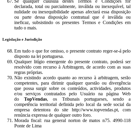
Se qualquer cláusula destes Termos e Condições for
declarada, total ou parcialmente, inválida ou inexequível, tal
nulidade ou inexequibilidade apenas afectará essa disposição
ou parte dessa disposição contratual que é inválida ou
ineficaz, subsistindo os presentes Termos e Condições em
tudo o mais.
Legislação e Jurisdição
Em tudo o que for omisso, o presente contrato reger-se-á pelo
disposto na lei portuguesa.
Qualquer litígio emergente do presente contrato, poderá ser
resolvido com recurso à Arbitragem, de acordo com as suas
regras próprias.
Não existindo acordo quanto ao recurso à arbitragem, serão
competentes, para dirimir qualquer questão ou divergência
que possa surgir sobre os conteúdos, actividades, produtos
e/ou serviços contratados pelo Usuário na página Web
do
TopVendas
, os Tribunais portugueses, sendo a
competência territorial definida pelo local da sede social da
empresa detentora do site http://www.topvendas.pt, com
renúncia expressa de qualquer outro foro.
Morada fiscal: rua general norton de matos n75. 4990-118
Ponte de Lima