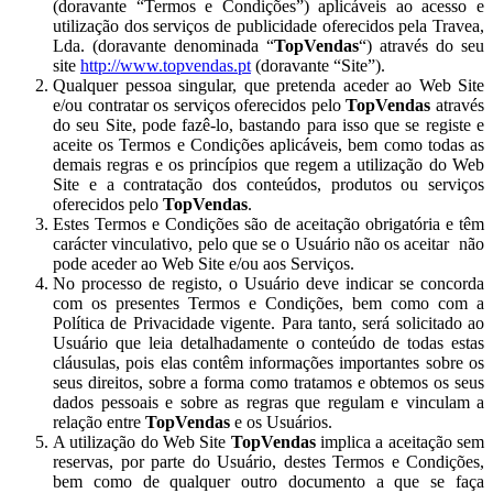
(doravante “Termos e Condições”) aplicáveis ao acesso e
utilização dos serviços de publicidade oferecidos pela Travea,
Lda. (doravante denominada “
TopVendas
“) através do seu
site
http://www.topvendas.pt
(doravante “Site”).
Qualquer pessoa singular, que pretenda aceder ao Web Site
e/ou contratar os serviços oferecidos pelo
TopVendas
através
do seu Site, pode fazê-lo, bastando para isso que se registe e
aceite os Termos e Condições aplicáveis, bem como todas as
demais regras e os princípios que regem a utilização do Web
Site e a contratação dos conteúdos, produtos ou serviços
oferecidos pelo
TopVendas
.
Estes Termos e Condições são de aceitação obrigatória e têm
carácter vinculativo, pelo que se o Usuário não os aceitar não
pode aceder ao Web Site e/ou aos Serviços.
No processo de registo, o Usuário deve indicar se concorda
com os presentes Termos e Condições, bem como com a
Política de Privacidade vigente. Para tanto, será solicitado ao
Usuário que leia detalhadamente o conteúdo de todas estas
cláusulas, pois elas contêm informações importantes sobre os
seus direitos, sobre a forma como tratamos e obtemos os seus
dados pessoais e sobre as regras que regulam e vinculam a
relação entre
TopVendas
e os Usuários.
A utilização do Web Site
TopVendas
implica a aceitação sem
reservas, por parte do Usuário, destes Termos e Condições,
bem como de qualquer outro documento a que se faça