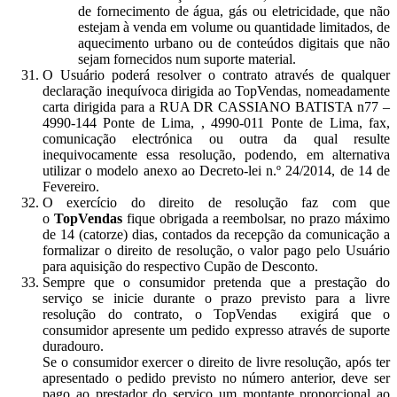
de fornecimento de água, gás ou eletricidade, que não
estejam à venda em volume ou quantidade limitados, de
aquecimento urbano ou de conteúdos digitais que não
sejam fornecidos num suporte material.
O Usuário poderá resolver o contrato através de qualquer
declaração inequívoca dirigida ao TopVendas, nomeadamente
carta dirigida para a RUA DR CASSIANO BATISTA n77 –
4990-144 Ponte de Lima, , 4990-011 Ponte de Lima, fax,
comunicação electrónica ou outra da qual resulte
inequivocamente essa resolução, podendo, em alternativa
utilizar o modelo anexo ao Decreto-lei n.º 24/2014, de 14 de
Fevereiro.
O exercício do direito de resolução faz com que
o
TopVendas
fique obrigada a reembolsar, no prazo máximo
de 14 (catorze) dias, contados da recepção da comunicação a
formalizar o direito de resolução, o valor pago pelo Usuário
para aquisição do respectivo Cupão de Desconto.
Sempre que o consumidor pretenda que a prestação do
serviço se inicie durante o prazo previsto para a livre
resolução do contrato, o TopVendas exigirá que o
consumidor apresente um pedido expresso através de suporte
duradouro.
Se o consumidor exercer o direito de livre resolução, após ter
apresentado o pedido previsto no número anterior, deve ser
pago ao prestador do serviço um montante proporcional ao