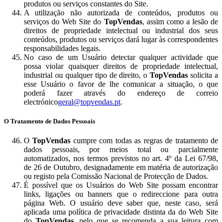
produtos ou serviços constantes do Site.
A utilização não autorizada de conteúdos, produtos ou
serviços do Web Site do
TopVendas
, assim como a lesão de
direitos de propriedade intelectual ou industrial dos seus
conteúdos, produtos ou serviços dará lugar às correspondentes
responsabilidades legais.
No caso de um Usuário detectar qualquer actividade que
possa violar quaisquer direitos de propriedade intelectual,
industrial ou qualquer tipo de direito, o
TopVendas
solicita a
esse Usuário o favor de lhe comunicar a situação, o que
poderá fazer através do endereço de correio
electrónico
geral@topvendas.pt
.
O Tratamento de Dados Pessoais
O
TopVendas
cumpre com todas as regras de tratamento de
dados pessoais, por meios total ou parcialmente
automatizados, nos termos previstos no art. 4º da Lei 67/98,
de 26 de Outubro, designadamente em matéria de autorização
ou registo pela Comissão Nacional de Protecção de Dados.
É possível que os Usuários do Web Site possam encontrar
links, ligações ou banners que o redireccione para outra
página Web. O usuário deve saber que, neste caso, será
aplicada uma política de privacidade distinta da do Web Site
do
TopVendas
, pelo que se recomenda a sua leitura com