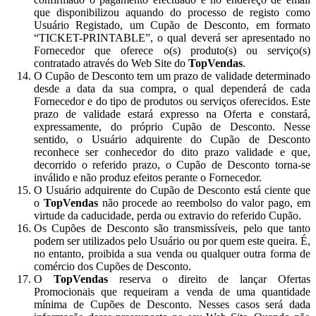
que disponibilizou aquando do processo de registo como
Usuário Registado, um Cupão de Desconto, em formato
“TICKET-PRINTABLE”, o qual deverá ser apresentado no
Fornecedor que oferece o(s) produto(s) ou serviço(s)
contratado através do Web Site do
TopVendas
.
O Cupão de Desconto tem um prazo de validade determinado
desde a data da sua compra, o qual dependerá de cada
Fornecedor e do tipo de produtos ou serviços oferecidos. Este
prazo de validade estará expresso na Oferta e constará,
expressamente, do próprio Cupão de Desconto. Nesse
sentido, o Usuário adquirente do Cupão de Desconto
reconhece ser conhecedor do dito prazo validade e que,
decorrido o referido prazo, o Cupão de Desconto torna-se
inválido e não produz efeitos perante o Fornecedor.
O Usuário adquirente do Cupão de Desconto está ciente que
o
TopVendas
não procede ao reembolso do valor pago, em
virtude da caducidade, perda ou extravio do referido Cupão.
Os Cupões de Desconto são transmissíveis, pelo que tanto
podem ser utilizados pelo Usuário ou por quem este queira. É,
no entanto, proibida a sua venda ou qualquer outra forma de
comércio dos Cupões de Desconto.
O
TopVendas
reserva o direito de lançar Ofertas
Promocionais que requeiram a venda de uma quantidade
mínima de Cupões de Desconto. Nesses casos será dada