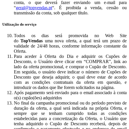
conta, o que deverá fazer enviando um e-mail para
“
geral@topvendas.pt
“. É proibida a venda, cessão ou
transmissão da conta, sob qualquer título.
Utilização do serviço
Todos os dias será promovida no Web Site
do
TopVendas
uma nova oferta, a qual terá um prazo de
validade de 24/48 horas, conforme informação constante da
Oferta.
Para aceder à Oferta do Dia e adquirir os Cupões de
Desconto, o Usuário deve clicar em “COMPRAR”, link ao
lado da oferta promocional, e comprar o Cupão de Desconto.
Em seguida, o usuário deve indicar o número de Cupões de
Desconto que deseja adquirir, o qual deve estar de acordo
com as condições contratuais da oferta em questão, e
introduzir os dados que lhe forem solicitados na página.
Após pagamento será enviado para o email associado à conta
o(s) cupão(ões) adquiridos
No final da campanha promocional ou do período previsto de
duração da oferta, a qual será indicada na própria Oferta, e
sempre que se tenham cumprido todas as condições
estabelecidas para a concretização da Oferta, o Usuário que
tenha adquirido o Cupão de Desconto receberá, depois de
confirmado o pagamento efectuado e no endereço de email