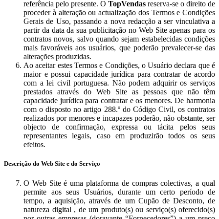
referência pelo presente. O
TopVendas
reserva-se o direito de
proceder à alteração ou actualização dos Termos e Condições
Gerais de Uso, passando a nova redacção a ser vinculativa a
partir da data da sua publicitação no Web Site apenas para os
contratos novos, salvo quando sejam estabelecidas condições
mais favoráveis aos usuários, que poderão prevalecer-se das
alterações produzidas.
Ao aceitar estes Termos e Condições, o Usuário declara que é
maior e possui capacidade jurídica para contratar de acordo
com a lei civil portuguesa. Não podem adquirir os serviços
prestados através do Web Site as pessoas que não têm
capacidade jurídica para contratar e os menores. De harmonia
com o disposto no artigo 288.º do Código Civil, os contratos
realizados por menores e incapazes poderão, não obstante, ser
objecto de confirmação, expressa ou tácita pelos seus
representantes legais, caso em produzirão todos os seus
efeitos.
Descrição do Web Site e do Serviço
O Web Site é uma plataforma de compras colectivas, a qual
permite aos seus Usuários, durante um certo período de
tempo, a aquisição, através de um Cupão de Desconto, de
natureza digital , de um produto(s) ou serviço(s) oferecido(s)
por outras empresas (doravante “Fornecedores”) a um preço