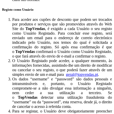
Registo como Usuário
Para aceder aos cupões de desconto que podem ser trocados
por produtos e serviços que são promovidos através do Web
Site do
TopVendas
, é exigido a cada Usuário o seu registo
como Usuário Registado. Para concluir esse registo, será
enviado um email para o endereço de correio electrónico
indicado pelo Usuário, nos temos do qual é solicitada a
confirmação do registo. Só após essa confirmação é que
o
TopVendas
confirmará o Usuário como Usuário Registado,
o que fará através do envio de e-mail a confirmar o registo.
O Usuário Registado pode aceder, a qualquer momento, às
informações fornecidas, assistindo-lhe um direito de modificar
ou cancelar o seu registo, o que poderá fazer através de um
simples envio de um e-mail para
geral@topvendas.pt
.
Os dados “username” e “password” são dados pessoais e
intransmissíveis e, portanto, o Usuário Registado
compromete-se a não divulgar essa informação a ninguém,
nem ceder a sua utilização a terceiro. Se
o
TopVendas
detectar uma utilização fraudulenta do
“username” ou da “password”, esta reserva, desde já, o direito
de cancelar o acesso à referida conta.
Para se registar, o Usuário deve obrigatoriamente preencher