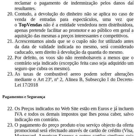
reclamar o pagamento de indemnização pelos danos daí
resultantes.
Contudo, a devolução do dinheiro não se aplica no caso de
venda de entradas para espectáculos, uma vez que
o
TopVendas
não é a entidade vendedora nem distribuidora,
apenas pretende facilitar ao promotor e ao público em geral a
aquisição das mesmas a preços interessantes e competitivos.
Acrescentamos ainda que se o cupão não for utilizado antes
da data de validade indicada no mesmo, será considerado
caducado, sem direito à devolução da quantia do mesmo.
Por defeito, os voos são não reembolsaveis a menos que o
contrário seja indicado (excepção feita caso seja adquirido um
seguro que cubra os mesmo).
As taxas de combustivel aereo podem sofrer alterações
mediante o Art 23º, nº 2, Alinea B, Subsecção I do Decreto-
Lei 17/2018
Pagamentos e Segurança
Os Preços indicados no Web Site estão em Euros e já incluem
IVA e todos os demais impostos que lhes possa caber, salvo
indicação em contrário.
O pagamento do preço produto e/ou serviço objecto da oferta
promocional será efectuado através de cartão de crédito (Visa,
Mastercard, American Express e outros cartões similares cuja