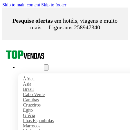
Skip to main content
Skip to footer
Pesquise ofertas
em hotéis, viagens e muito
mais… Ligue-nos 258947340
Pacotes Férias
África
Ásia
Brasil
Cabo Verde
Caraíbas
Cruzeiros
Egito
Grécia
Ilhas Espanholas
Marrocos