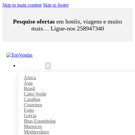
Skip to main content
Skip to footer
Pesquise ofertas
em hotéis, viagens e muito
mais… Ligue-nos 258947340
Pacotes Férias
África
Ásia
Brasil
Cabo Verde
Caraíbas
Cruzeiros
Egito
Grécia
Ilhas Espanholas
Marrocos
Mediterrâneo