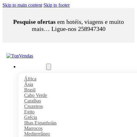
Skip to main content
Skip to footer
Pesquise ofertas
em hotéis, viagens e muito
mais… Ligue-nos 258947340
Pacotes Férias
África
Ásia
Brasil
Cabo Verde
Caraíbas
Cruzeiros
Egito
Grécia
Ilhas Espanholas
Marrocos
Mediterrâneo