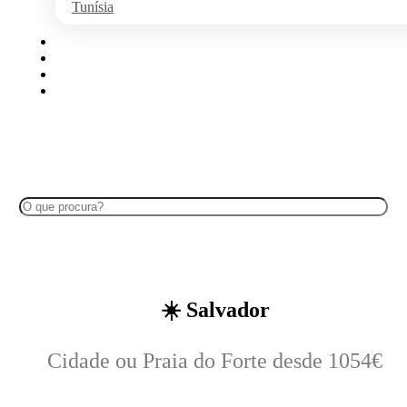
Tunísia
Algarve
Disney
Ilhas Portuguesas
Cruzeiros no Douro
Search
☀️ Salvador
Cidade ou Praia do Forte desde 1054€