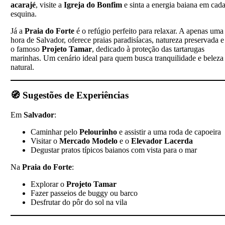
acarajé
, visite a
Igreja do Bonfim
e sinta a energia baiana em cad
esquina.
Já a
Praia do Forte
é o refúgio perfeito para relaxar. A apenas uma
hora de Salvador, oferece praias paradisíacas, natureza preservada e
o famoso
Projeto Tamar
, dedicado à proteção das tartarugas
marinhas. Um cenário ideal para quem busca tranquilidade e beleza
natural.
🧭
Sugestões de Experiências
Em
Salvador
:
Caminhar pelo
Pelourinho
e assistir a uma roda de capoeira
Visitar o
Mercado Modelo
e o
Elevador Lacerda
Degustar pratos típicos baianos com vista para o mar
Na
Praia do Forte
:
Explorar o
Projeto Tamar
Fazer passeios de buggy ou barco
Desfrutar do pôr do sol na vila