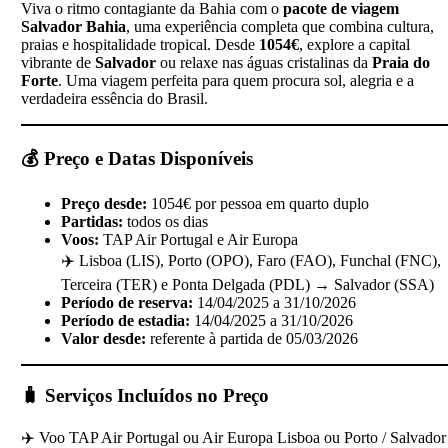
Viva o ritmo contagiante da Bahia com o
pacote de viagem
Salvador Bahia
, uma experiência completa que combina cultura,
praias e hospitalidade tropical. Desde
1054€
, explore a capital
vibrante de
Salvador
ou relaxe nas águas cristalinas da
Praia do
Forte
. Uma viagem perfeita para quem procura sol, alegria e a
verdadeira essência do Brasil.
💰
Preço e Datas Disponíveis
Preço desde:
1054€ por pessoa em quarto duplo
Partidas:
todos os dias
Voos:
TAP Air Portugal e Air Europa
✈️ Lisboa (LIS), Porto (OPO), Faro (FAO), Funchal (FNC),
Terceira (TER) e Ponta Delgada (PDL) → Salvador (SSA)
Período de reserva:
14/04/2025 a 31/10/2026
Período de estadia:
14/04/2025 a 31/10/2026
Valor desde:
referente à partida de 05/03/2026
🧳
Serviços Incluídos no Preço
✈️ Voo TAP Air Portugal ou Air Europa Lisboa ou Porto / Salvador