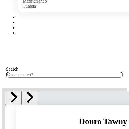
Mediterrâneo
Tunísia
Algarve
Disney
Ilhas Portuguesas
Cruzeiros no Douro
Search
Douro Tawny 