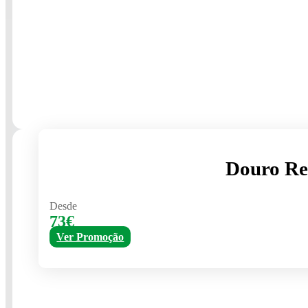
Douro Re
Desde
73€
Ver Promoção